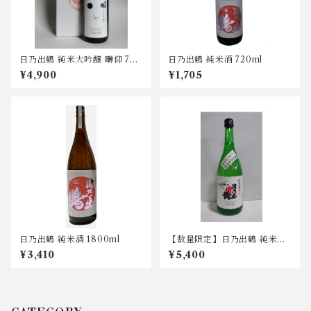
日乃出鶴 純米大吟醸 囀仰 720
日乃出鶴 純米酒 720ml
ml
¥4,900
¥1,705
日乃出鶴 純米酒 1800ml
【数量限定】日乃出鶴 純米大
吟醸 袋吊り 無ろ過生原酒 720
¥3,410
¥5,400
ml