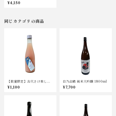
セット
¥4,150
同じカテゴリの商品
【数量限定】古代さけ紫しき
日乃出鶴 純米大吟醸 1800ml
ぶ にごり生酒 300ml
¥1,100
¥7,700