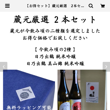
【お得セット】蔵元厳選 2本セッ
ト | 井坂酒造店