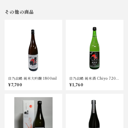
その他の商品
日乃出鶴 純米大吟醸 1800ml
日乃出鶴 純米酒 Chiyo 720m
l
¥7,700
¥1,760