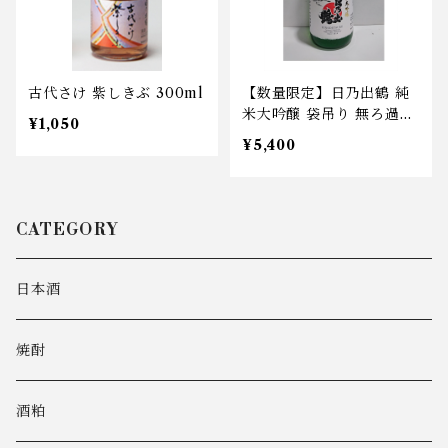
古代さけ 紫しきぶ 300ml
【数量限定】日乃出鶴 純
米大吟醸 袋吊り 無ろ過生
¥1,050
原酒 720ml
¥5,400
CATEGORY
日本酒
焼酎
酒粕