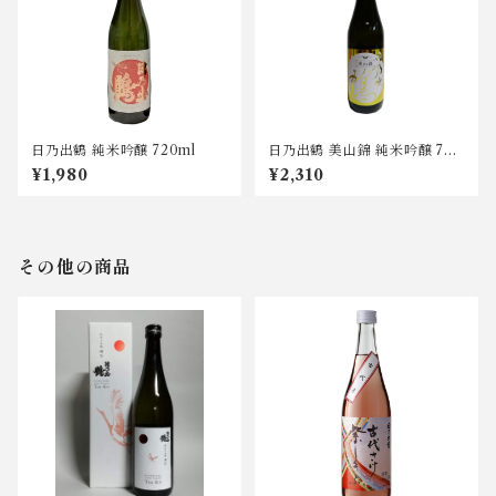
日乃出鶴 純米吟醸 720ml
日乃出鶴 美山錦 純米吟醸 720
ml
¥1,980
¥2,310
その他の商品