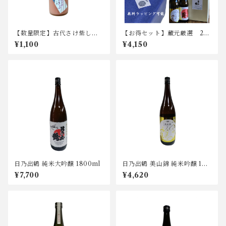
【数量限定】古代さけ紫しき
【お得セット】蔵元厳選 2本
ぶ にごり生酒 300ml
セット
¥1,100
¥4,150
日乃出鶴 純米大吟醸 1800ml
日乃出鶴 美山錦 純米吟醸 180
0ml
¥7,700
¥4,620