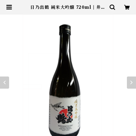
日乃出鶴 純米大吟醸 720ml | 井坂
酒造店