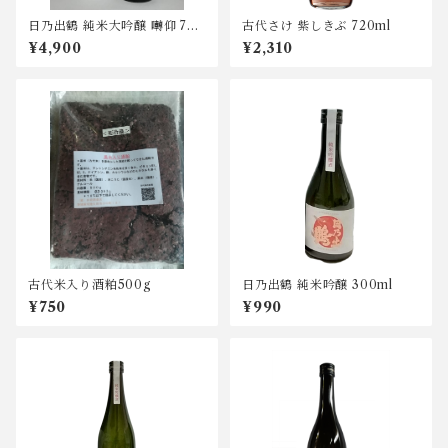
日乃出鶴 純米大吟醸 囀仰 720
古代さけ 紫しきぶ 720ml
ml
¥4,900
¥2,310
古代米入り酒粕500g
日乃出鶴 純米吟醸 300ml
¥750
¥990